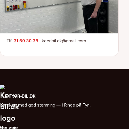
Tlf.
31 69 30 38
· koer.bil.dk@gmail.com
KØR-BIL.DK
Kørekort med god stemning — i Ringe på Fyn.
Genveje